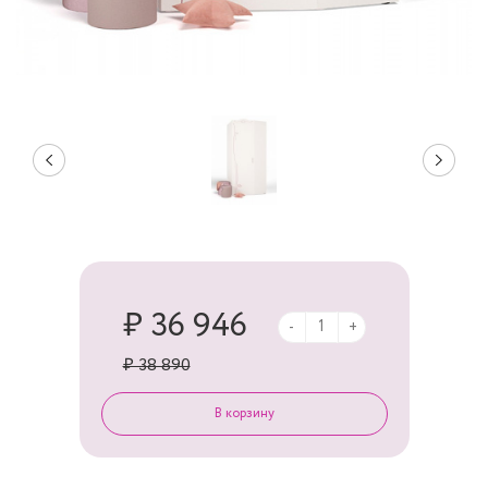
₽ 36 946
-
+
₽ 38 890