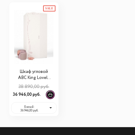
SALE
Шкаф угловой
ABC King Lovely
без зеркала
38 890,00 руб.
(левый или
36 946,00 руб.
правый)
Белый:
36 946,00 руб.