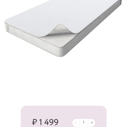
₽ 1 499
-
+