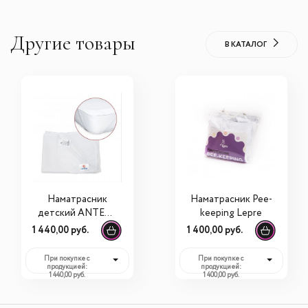
Другие товары
В КАТАЛОГ
Наматрасник
Наматрасник Pee-
детский ANTEMI
keeping Lepre
100х70 см
1 440,00 руб.
1 400,00 руб.
При покупке с
При покупке с
продукцией:
продукцией:
1 440,00 руб.
1 400,00 руб.