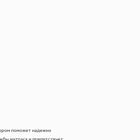
тором поможет надежно
ужбы матраса и препятствует