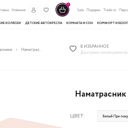
0
тавка
Новинки
Sale
Подарки
Trade-in
Перс
КИЕ КОЛЯСКИ
ДЕТСКИЕ АВТОКРЕСЛА
КОМНАТА И СОН
КОМФОРТ И БЕЗО
В ИЗБРАННОЕ
асники
Наматрасник Nuovita на резинках 120х60 см
Доступно после регистр
Наматрасник 
ЦВЕТ:
Белый При покуп