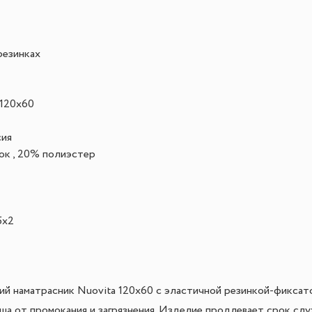
резинках
 120x60
сия
ок , 20% полиэстер
5x2
ий наматрасник Nuovita 120x60 с эластичной резинкой-фикса
ша от промокания и загрязнения. Изделие продлевает срок сл