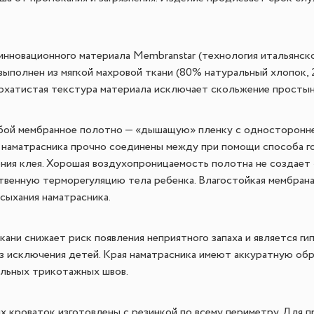
инновационного материала Membranstar (технология итальянской
выполнен из мягкой махровой ткани (80% натуральный хлопок,
рхатистая текстура материала исключает скольжение простыни
бой мембранное полотно — «дышащую» пленку с односторонней
наматрасника прочно соединены между при помощи способа го
ния клея. Хорошая воздухопроницаемость полотна не создает
твенную терморегуляцию тела ребенка. Влагостойкая мембран
сыхания наматрасника.
ани снижает риск появления неприятного запаха и является ги
ез исключения детей. Края наматрасника имеют аккуратную об
альных трикотажных швов.
х кроваток изготовлены с резинкой по всему периметру. Для 