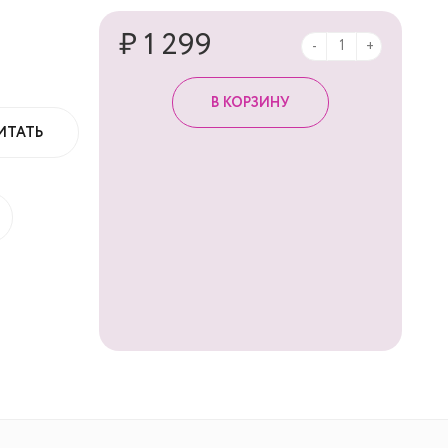
₽ 1 299
-
+
ИТАТЬ