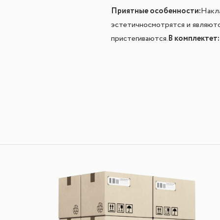
Приятные особенности:
Накла
эстетично
смотрятся и являютс
В комплектет:
пристегиваются.