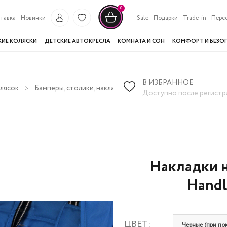
0
тавка
Новинки
Sale
Подарки
Trade-in
Перс
КИЕ КОЛЯСКИ
ДЕТСКИЕ АВТОКРЕСЛА
КОМНАТА И СОН
КОМФОРТ И БЕЗО
В ИЗБРАННОЕ
олясок
Бамперы, столики, накладки
Накладки на ручку и бамп
Доступно после регистр
Накладки н
Handl
ЦВЕТ:
Черные (при пок