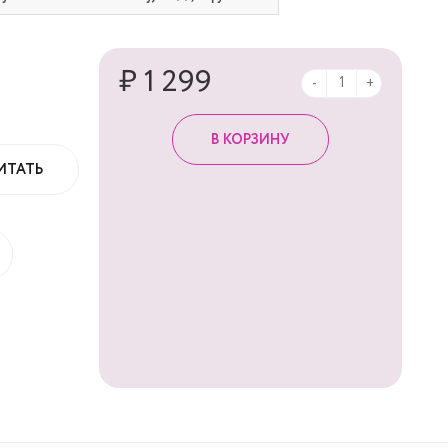
₽ 1 299
-
+
ИТАТЬ