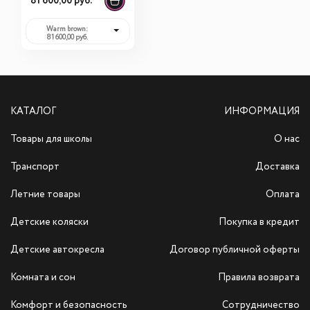
81 600,00 руб.
Stokke Sleepi Mini
+ матрас +
Warm brown:
81 600,00 руб.
простыня
КАТАЛОГ
ИНФОРМАЦИЯ
Товары для школы
О нас
Транспорт
Доставка
Летние товары
Оплата
Детские коляски
Покупка в кредит
Детские автокресла
Договор публичной оферты
Комната и сон
Правила возврата
Комфорт и безопасность
Сотрудничество