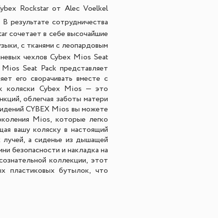
ybex Rockstar от Alec Voelkel
. В результате сотрудничества
ar сочетает в себе высочайшие
зыки, с тканями с леопардовым
невых чехлов Cybex Mios Seat
 Mios Seat Pack представляет
яет его сворачивать вместе с
ок коляски Cybex Mios — это
нкций, облегчая заботы матери
 сидений CYBEX Mios вы можете
околения Mios, которые легко
щая вашу коляску в настоящий
 лучей, а сиденье из дышащей
мни безопасности и накладка на
сознательной коллекции, этот
ых пластиковых бутылок, что