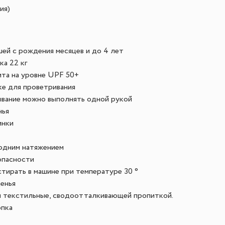
ия)
ей с рождения месяцев и до 4 лет
ка 22 кг
ита на уровне UPF 50+
ке для проветривания
ывание можно выполнять одной рукой
нья
инки
 одним натяжением
опасности
тирать в машине при температуре 30 °
енья
и текстильные, сводоотталкивающей пропиткой.
опка