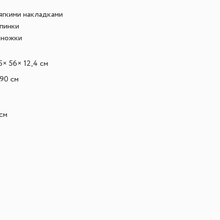
ягкими накладками
спинки
дножки
5
× 56
× 12,4 см
 90 см
см