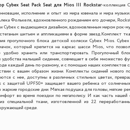
р Cybex Seat Pack Seat для Mios III Rockstar
-
коллекция C
нновации, исполнение и опыт из мира ювенала и мира музыки
Алека Фолькеля, вдохновленного рождением его дочери, Rockst
 Cybex с выдающимся дизайном, вдохновленным миром рок-му
стеганым шитьем и аппликациями в форме звезд.
Комплект тка
ния прогулочного блока детской коляски Cybex Mios. Cybex
мачок, который крепится на каркас шасси Mios, что позвол
е удобно хранить или транспортировать. Прогулочный бл
 удобства малышей сидение, совмещает в себе множество фу
ороде каждый день по-разному, и с помощью наших комплектов
ствии с вашим образом жизни. Комплекты сидений нового п
аются с нее, доступны в различных стильных цветах, превра
к с защитой UPF50+ защищает вашего ребенка от солнечных
 жаркие городские дни. Мягкая подушка для головы, мягкие ре
омфорт во время поездки по мегаполису. И как часть нашей 
из специальной ткани, изготовленной из 22 переработанн
окружающей среде.