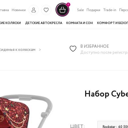
0
тавка
Новинки
Sale
Подарки
Trade-in
Перс
КИЕ КОЛЯСКИ
ДЕТСКИЕ АВТОКРЕСЛА
КОМНАТА И СОН
КОМФОРТ И БЕЗО
В ИЗБРАННОЕ
иденья к коляскам
Набор Cybex Seat Pack Seat для Mios III Rock
Доступно после регистр
Набор Cybex
ЦВЕТ:
Rockstar : 40 50