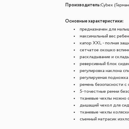
Производитель:
Cybex (Герман
Основные характеристики:
предназначен для малыш
максимальный вес ребен
капор XXL - полная защ
сетчатое окошко вспин
раскладывание и склад
реверсивный блок сиде
регулировка наклона сп
регулируемая подножка
ремень безопасности с
5-точестные ремни без
тканевые чехлы можно с
дышащий чехол для сид
тканевые чехлы коляск
съемный матрасик изхл