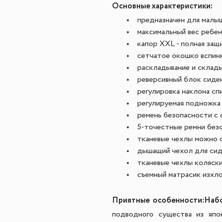
Основные характеристики:
предназначен для малыш
максимальный вес ребенк
капор XXL - полная защ
сетчатое окошко вспин
раскладывание и склад
реверсивный блок сиде
регулировка наклона сп
регулируемая подножка
ремень безопасности с
5-точестные ремни без
тканевые чехлы можно с
дышащий чехол для сид
тканевые чехлы коляск
съемный матрасик изхл
Приятные особенности:
Набо
подводного существа из япо