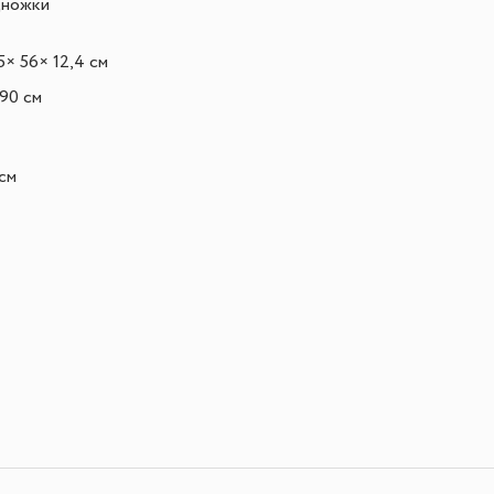
дножки
5
× 56
× 12,4 см
 90 см
см