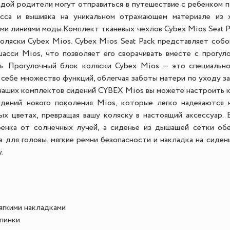
дой родители могут отправиться в путешествие с ребенком 
асса и вышивка на уникальном отражающем материале из 
ми линиями моды.
Комплект тканевых чехлов Cybex Mios Seat P
оляски Cybex Mios. Cybex Mios Seat Pack представляет собо
шасси Mios, что позволяет его сворачивать вместе с прогул
ь. Прогулочный блок коляски Cybex Mios — это специальн
 себе множество функций, облегчая заботы матери по уходу за
 наших комплектов сидений CYBEX Mios вы можете настроить к
дений нового поколения Mios, которые легко надеваются 
ых цветах, превращая вашу коляску в настоящий аксессуар.
енка от солнечных лучей, а сиденье из дышащей сетки обе
а для головы, мягкие ремни безопасности и накладка на сиде
.
ягкими накладками
спинки