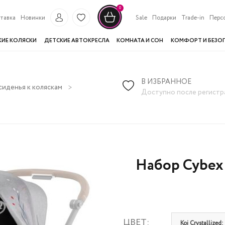
0
тавка
Новинки
Sale
Подарки
Trade-in
Перс
КИЕ КОЛЯСКИ
ДЕТСКИЕ АВТОКРЕСЛА
КОМНАТА И СОН
КОМФОРТ И БЕЗО
В ИЗБРАННОЕ
иденья к коляскам
Набор Cybex Seat Pack Seat для Mios III Koi Cr
Доступно после регистр
Набор Cybex S
ЦВЕТ:
Koi Crystallized