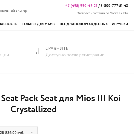
+7 (495) 990-47-25
/
8-800-777-51-43
ональный эксперт
Экспресс - доставка по Москве и МО
ПАСНОСТЬ
ТОВАРЫ ДЛЯ МАМЫ
ВСЕ ДЛЯ НОВОРОЖДЕННЫХ
ИГРУШКИ
СРАВНИТЬ
ystallized
ации
Доступно после регистрации
eat Pack Seat для Mios III Koi
Crystallized
: 28 836,00 руб.