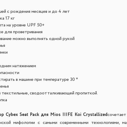
ей с рождения месяцев и до 4 лет
а 17 кг
ита на уровне UPF 50+
ке для проветривания
ывание можно выполнять одной рукой
нья
инки
 одним натяжением
опасности
тирать в машине при температуре 30 °
енья
и текстильные, сводоотталкивающей пропиткой.
опка
р Cybex Seat Pack для Mios III
FE Koi Crystallized
сочетает
нской мифологии с самыми современными технологиями, ма