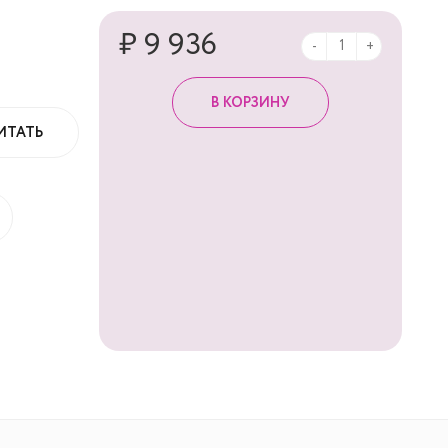
₽ 9 936
-
+
ИТАТЬ