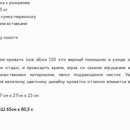
ка с рождения
5 кг
 сумку-переноску
ми вставками
у «зонт»
еж-кровать Joie allura 120 это верный помощник в уходе 
м отдых, и проводить время, играя со своими игрушками в
ачественных материалов, легко поддающихся чистке. У
ря веселому, цветному дизайну кроватка отлично впишется 
 см х 27см х 23 см
 Ш 65см х 80,5 с