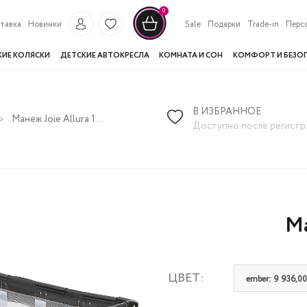
0
тавка
Новинки
Sale
Подарки
Trade-in
Перс
КИЕ КОЛЯСКИ
ДЕТСКИЕ АВТОКРЕСЛА
КОМНАТА И СОН
КОМФОРТ И БЕЗО
В ИЗБРАННОЕ
Манеж Joie Allura 120
Доступно после регистр
Ма
ЦВЕТ:
ember: 9 936,00