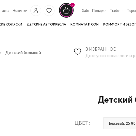
0
тавка
Новинки
Sale
Подарки
Trade-in
Перс
КИЕ КОЛЯСКИ
ДЕТСКИЕ АВТОКРЕСЛА
КОМНАТА И СОН
КОМФОРТ И БЕЗО
В ИЗБРАННОЕ
Детский большой манеж iFam Birch
Доступно после регистр
Детский 
ЦВЕТ:
Бежевый: 25 900