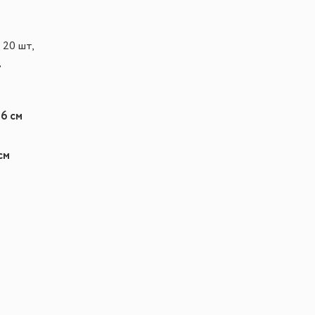
 20 шт,
,
6 см
см