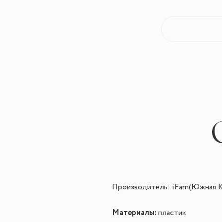
Производител
ь:
iFam
(Южная К
Материалы:
пластик