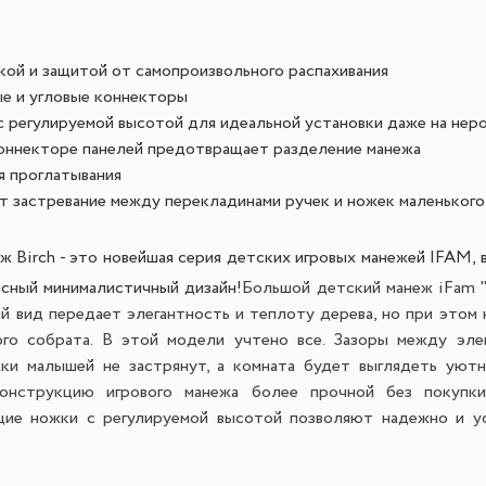
кой и защитой от самопроизвольного распахивания
е и угловые коннекторы
 регулируемой высотой для идеальной установки даже на нер
оннекторе панелей предотвращает разделение манежа
я проглатывания
 застревание между перекладинами ручек и ножек маленького
ж Birch - это новейшая серия детских игровых манежей IFAM, 
есный минималистичный дизайн!
Большой детский манеж iFam "
 вид передает элегантность и теплоту дерева, но при этом 
ого собрата. В этой модели учтено все. Зазоры между эл
ки малышей не застрянут, а комната будет выглядеть уют
конструкцию игрового манежа более прочной без покупки
щие ножки с регулируемой высотой позволяют надежно и у