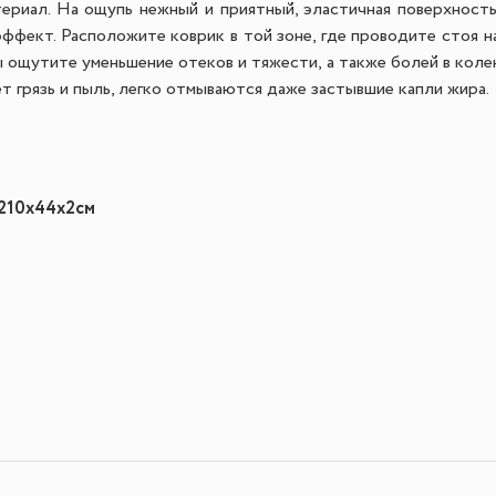
ериал. На ощупь нежный и приятный, эластичная поверхность
эффект.
Расположите коврик в той зоне, где проводите стоя на
 ощутите уменьшение отеков и тяжести, а также болей в коле
ет грязь и пыль, легко отмываются даже застывшие капли жира.
21
0x44x2
см