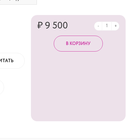
₽ 9 500
-
+
ИТАТЬ