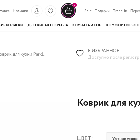
0
тавка
Новинки
Sale
Подарки
Trade-in
Перс
КИЕ КОЛЯСКИ
ДЕТСКИЕ АВТОКРЕСЛА
КОМНАТА И СОН
КОМФОРТ И БЕЗО
В ИЗБРАННОЕ
Коврик для кухни Parklon Kitchen mat Уютные узоры 210x44x2
Доступно после регистр
Коврик для ку
ЦВЕТ:
Уютные узоры: 