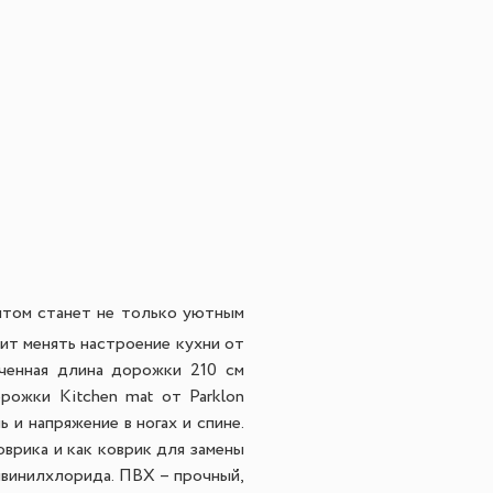
нтом станет не только уютным
лит менять настроение кухни от
иченная длина дорожки 210 см
рожки Kitchen mat от Parklon
 и напряжение в ногах и спине.
оврика и как коврик для замены
ивинилхлорида.
ПВХ – прочный,