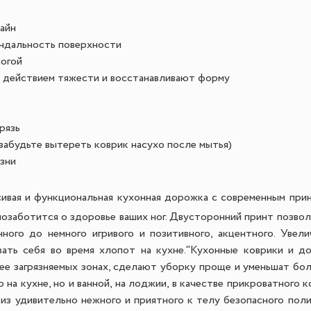
айн
андальность поверхности
ногой
 действием тяжести и восстанавливают форму
рязь
абудьте вытереть коврик насухо после мытья)
зни
ивая и функциональная кухонная дорожка с современным при
позаботится о здоровье ваших ног. Двусторонний принт позво
нного до немного игривого и позитивного, акцентного. Увел
ать себя во время хлопот на кухне.
"Кухонные коврики и до
ее загрязняемых зонах, сделают уборку проще и уменьшат боль
на кухне, но и ванной, на лоджии, в качестве прикроватного к
 из удивительно нежного и приятного к телу безопасного пол