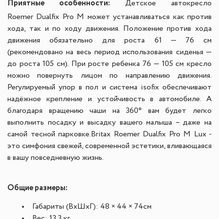
Приятные особенности:
Детское автокресло
Roemer
Dualfix Pro М
м
ожет устанавливаться как против
хода, так и по ходу движения. Положение против хода
движения обязательно для роста 61 — 76 см
(рекомендовано на весь период использования сиденья —
до роста 105 см). При росте ребенка 76 — 105 см кресло
можно повернуть лицом по направлению движения.
Регулируемый упор в пол и система isofix обеспечивают
надёжное крепление и устойчивость в автомобиле.
А
благодаря вращению чаши на 360° вам будет легко
выполнить посадку и высадку вашего малыша – даже на
самой тесной парковке.
Britax Roemer Dualfix Pro M Lux -
это симфония свежей, современной эстетики, вливающаяся
в вашу повседневную жизнь.
Общие размеры:
Габариты (ВхШхГ): 48 × 44 × 74см
Вес: 13.3 кг