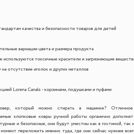
андартам качества и безопасности товаров для детей
тельные вариации цвета и размера продукта
не используются токсичные красители и загрязняющие веществ
 на отсутствие иголок и других металлов
ией Lorena Canals - корзинами, подушками и пуфами
овер, который можно стирать в машинке? Отличное
аемые хлопковые ковры ручной работы органично дополнят
турные и безопасные, они будут уместны как в гостиной, так 
 момент переложить именно туда, где они сейчас нужнее всего