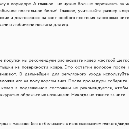
олу в коридоре.
А главное - не нужно больше переживать за ч
обычное постельное белье! Главное, учитывайте размер ков
мягкие и долговечные за счет особого плетения хлопковых нит
рами и любимыми местами для игр.
ле покупки мы рекомендуем расчесывать ковер жесткой щетко
атышки на поверхности ковра. Это остатки волокон после с
зникают.
В дальнейшем для регулярного ухода используйт
зложив его на полу ворсом вниз. После процедуры соберите 
 ковер в подвешенном состоянии не рекомендуется, чтоб
ккуратно обрежьте их ножницами. Никогда не тяните за нити.
рка в машинке без отбеливания с использованием мягкого/жид