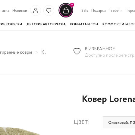
0
тавка
Новинки
Sale
Подарки
Trade-in
Перс
КИЕ КОЛЯСКИ
ДЕТСКИЕ АВТОКРЕСЛА
КОМНАТА И СОН
КОМФОРТ И БЕЗО
В ИЗБРАННОЕ
тираемые ковры
Ковер Lorena Canals Mini Монстера 75*100
Доступно после регистр
Ковер Lorena
ЦВЕТ:
Оливковый: 11 2