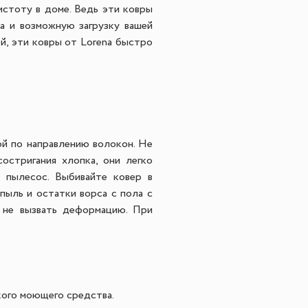
истоту в доме. Ведь эти ковры
ра и возможную загрузку вашей
ей, эти ковры от Lorena быстро
й по направлению волокон. Не
остригания хлопка, они легко
е пылесос.
Выбивайте ковер в
пыль и остатки ворса с пола с
ы не вызвать деформацию.
При
кого моющего средства.