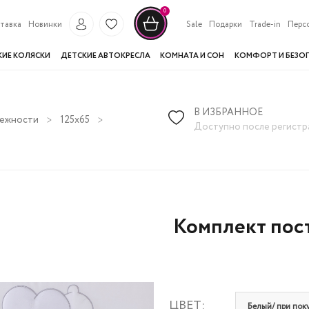
0
тавка
Новинки
Sale
Подарки
Trade-in
Перс
КИЕ КОЛЯСКИ
ДЕТСКИЕ АВТОКРЕСЛА
КОМНАТА И СОН
КОМФОРТ И БЕЗО
В ИЗБРАННОЕ
лежности
125х65
Комплект постельного белья Lepre Charme 
Доступно после регистр
Комплект пост
ЦВЕТ:
Белый/ при поку