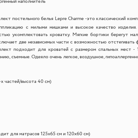
ргенный наполнитель
лект постельного белья Lepre Charme -это классический комп
аппликацию с милыми мишками и высокое качество изделия.
тью укомплектовать кроватку. Мягкие бортики берегут ма
ключает две независимых части с возможностью отстегивать
плект подходит для кроватей с размером спальных мест - 
нию, съемные. Одеяло очень легкое, воздушное, гипоаллергенн
-х частей/высота 40 см)
дит для матрасов 125х65 см и 120х60 см)