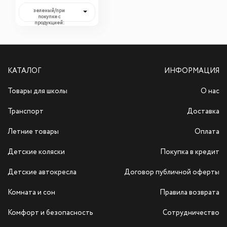
кровати Nuovita
зеленый/при
Формула 2 (2
покупке с
продукцией:
предмет...
4 299,00 руб.
КАТАЛОГ
ИНФОРМАЦИЯ
Товары для школы
О нас
Транспорт
Доставка
Летние товары
Оплата
Детские коляски
Покупка в кредит
Детские автокресла
Договор публичной оферты
Комната и сон
Правила возврата
Комфорт и безопасность
Сотрудничество