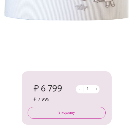
₽ 6 799
-
+
₽ 7 999