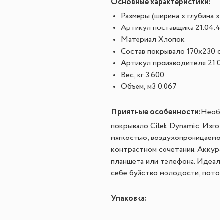
Основные характеристики:
Размеры (ширина х глубина х
Артикул поставщика
 21.04.
Материал
 Хлопок
Состав
 покрывало 170x230 
Артикул производителя
 21.
Вес, кг
 3.600
Объем, м3
 0.067
Приятные особенности:
Необ
покрывало Cilek Dynamic. Изг
мягкостью, воздухопроницаемо
контрастном сочетании. Аккур
планшета или телефона. Идеал
себе буйство молодости, поток
Упаковка: