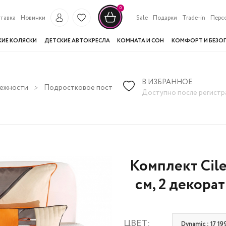
0
тавка
Новинки
Sale
Подарки
Trade-in
Перс
КИЕ КОЛЯСКИ
ДЕТСКИЕ АВТОКРЕСЛА
КОМНАТА И СОН
КОМФОРТ И БЕЗО
В ИЗБРАННОЕ
лежности
Подростковое постельное белье
Комплект Cilek 
Доступно после регистр
Комплект Cil
см, 2 декора
ЦВЕТ:
Dynamic : 17 19