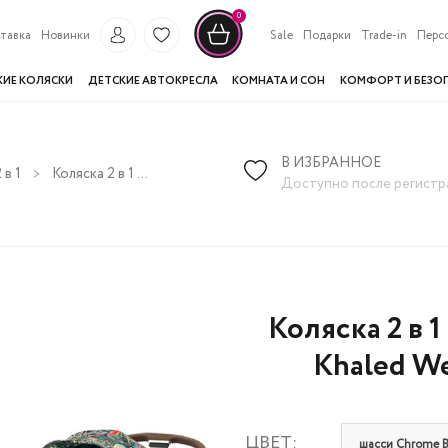
0
тавка
Новинки
Sale
Подарки
Trade-in
Перс
КИЕ КОЛЯСКИ
ДЕТСКИЕ АВТОКРЕСЛА
КОМНАТА И СОН
КОМФОРТ И БЕЗО
В ИЗБРАННОЕ
 в 1
Коляска 2 в 1 Cybex Priam и e-Priam IV FE DJ Khaled We the Best (шасси на выбор)
Доступно после регистр
Коляска 2 в 1
Khaled We
ЦВЕТ:
шасси Chrome B