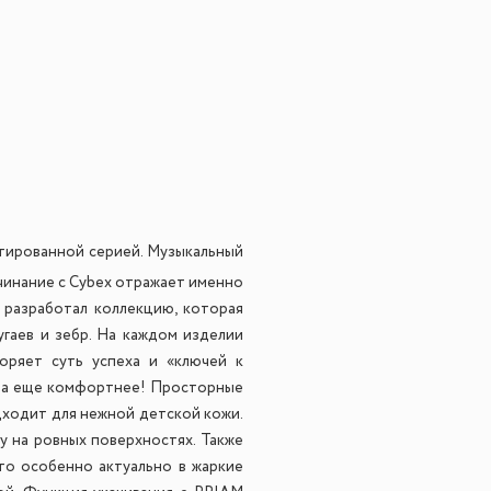
итированной серией. Музыкальный
начинание с Cybex отражает именно
 разработал коллекцию, которая
угаев и зебр. На каждом изделии
оряет суть успеха и «ключей к
тала еще комфортнее! Просторные
дходит для нежной детской кожи.
у на ровных поверхностях. Также
что особенно актуально в жаркие