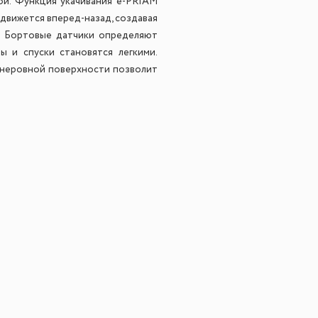
ой. Функция укачивания e-PRIAM
 движется вперед-назад, создавая
й. Бортовые датчики определяют
ы и спуски становятся легкими.
 неровной поверхности позволит