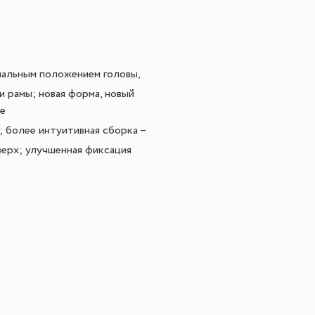
мальным положением головы,
 рамы; новая форма, новый
че
 более интуитивная сборка –
верх; улучшенная фиксация