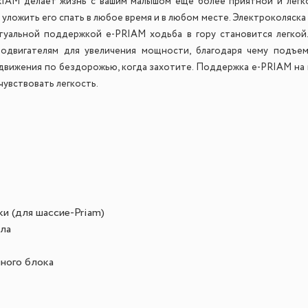
RIAM делает жизнь с вашим малышом еще более приятной и легк
уложить его спать в любое время и в любом месте. Электроколяска
ктуальной поддержкой e-PRIAM ходьба в гору становится легко
одвигателям для увеличения мощности, благодаря чему подъем
движения по бездорожью, когда захотите. Поддержка e-PRIAM на
увствовать легкость.
ки (для шасси
e-Priam)
ла
ного блока