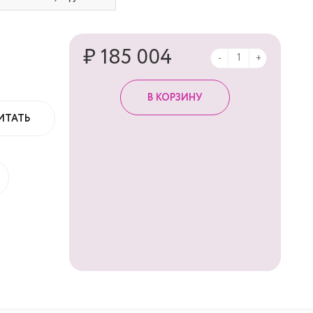
₽ 185 004
-
+
ИТАТЬ