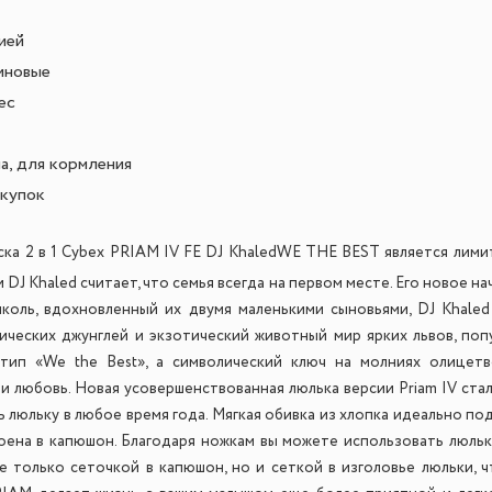
ией
иновые
ес
а, для кормления
окупок
ска 2 в 1 Cybex PRIAM IV FE DJ KhaledWE THE BEST является лим
 DJ Khaled считает, что семья всегда на первом месте. Его новое 
коль, вдохновленный их двумя маленькими сыновьями, DJ Khaled
ческих джунглей и экзотический животный мир ярких львов, поп
отип «We the Best», а символический ключ на молниях олицетв
 и любовь. Новая усовершенствованная люлька версии Priam IV с
 люльку в любое время года. Мягкая обивка из хлопка идеально по
оена в капюшон. Благодаря ножкам вы можете использовать люльк
 только сеточкой в капюшон, но и сеткой в изголовье люльки, 