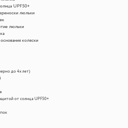
солнца UPF50+
переноски люльки
ек
ятие люльки
ка
основания коляски
мерно до 4х лет)
й
я
ащитой от солнца UPF50+
упок