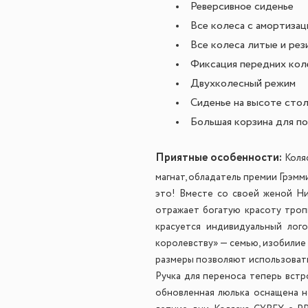
Реверсивное сиденье
Все колеса с амортизац
Все колеса литые и рез
Фиксация передних кол
Двухколесный режим
Сиденье на высоте стол
Большая корзина для п
Приятные особенности:
Коля
магнат, обладатель премии Грэмми
это! Вместе со своей женой Ни
отражает богатую красоту тропи
красуется индивидуальный лог
королевству» — семью, изобилие
размеры позволяют использовать
Ручка для переноса теперь встр
обновленная люлька оснащена не