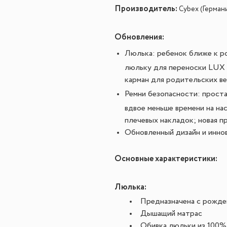
Производитель:
Cybex (Герман
Обновления
:
Люлька:
ребенок ближе к р
люльку для переноски LUX 
карман для родительских ве
Ремни безопасности:
проста
вдвое меньше времени на на
плечевых накладок; новая п
Обновленный дизайн и инно
Основные характеристики:
Люлька:
Предназначена с рожден
Дышащий матрас
Обивка люльки из 100%