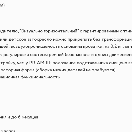
ия)
одителю, “Визуально горизонтальный” с гарантированным опти
или детское автокресло можно прикрепить без трансформации
щей; воздухопроницаемость основания кроватки; на 0,2 кг лег
я регулировка системы ремней безопасности одним движением;
стройку, чем у PRIAM III; положение подстаканника смещено в
росторная форма (сборка мягких деталей не требуется)
вационная функциональность
ия и до 6 месяцев
 хлопка