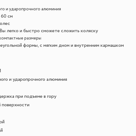
ого и ударопрочного алюминия
 60 см
колес
Вы легко и быстро сможете сложить коляску
 компактные размеры
еугольной формы, с мягким дном и внутренним кармашком
1
ного и ударопрочного алюминия
ержка при подъеме в гору
 поверхности
ой
ой