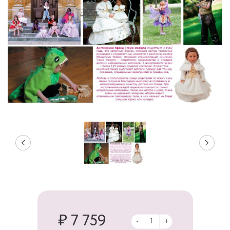
₽ 7 759
-
+