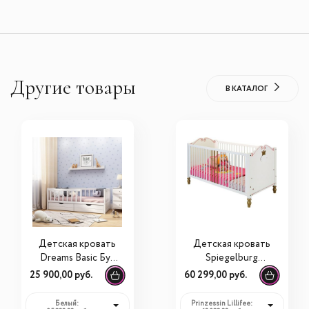
Другие товары
В КАТАЛОГ
Детская кровать
Детская кровать
Dreams Basic Бук
Spiegelburg
180х90
Prinzessin Lillifee
25 900,00 руб.
60 299,00 руб.
60014
Белый:
Prinzessin Lillifee: