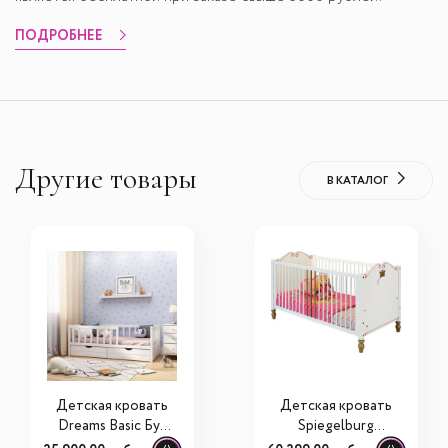
ПОДРОБНЕЕ
Другие товары
В КАТАЛОГ
Детская кровать
Детская кровать
Dreams Basic Бук
Spiegelburg
180х90
Prinzessin Lillifee