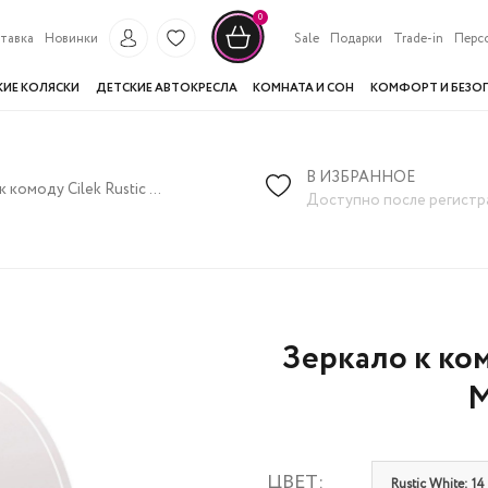
0
тавка
Новинки
Sale
Подарки
Trade-in
Перс
КИЕ КОЛЯСКИ
ДЕТСКИЕ АВТОКРЕСЛА
КОМНАТА И СОН
КОМФОРТ И БЕЗО
В ИЗБРАННОЕ
Зеркало к комоду Cilek Rustic White Dresser Mirror 20.72.1801.00
Доступно после регистр
Зеркало к ком
M
ЦВЕТ:
Rustic White: 14