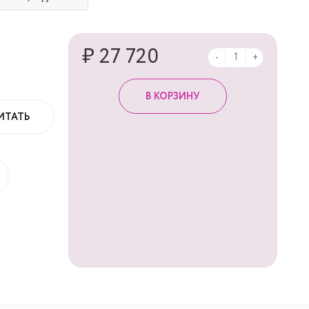
₽ 27 720
-
+
ИТАТЬ