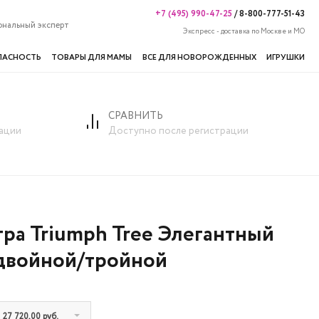
+7 (495) 990-47-25
/
8-800-777-51-43
ональный эксперт
Экспресс - доставка по Москве и МО
ПАСНОСТЬ
ТОВАРЫ ДЛЯ МАМЫ
ВСЕ ДЛЯ НОВОРОЖДЕННЫХ
ИГРУШКИ
СРАВНИТЬ
ный двойной/тройной
ации
Доступно после регистрации
ра Triumph Tree Элегантный
двойной/тройной
 27 720,00 руб.