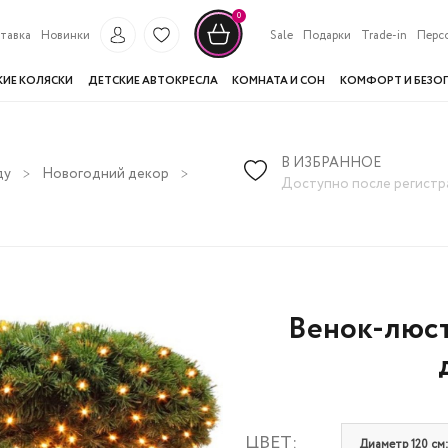
0
тавка
Новинки
Sale
Подарки
Trade-in
Перс
КИЕ КОЛЯСКИ
ДЕТСКИЕ АВТОКРЕСЛА
КОМНАТА И СОН
КОМФОРТ И БЕЗО
В ИЗБРАННОЕ
ду
Новогодний декор
Венок-люстра Triumph Tree Элегант
Доступно после регистр
Венок-люст
ЦВЕТ:
Диаметр 120 см: