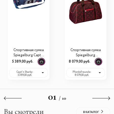
Спортивная сумка
Спортивная сумка
Spiegelburg Capt'n
Spiegelburg
Sharky 30480
Pferdefreunde
5 389,00 руб.
8 079,00 руб.
11448
Capt'n Sharky:
Pferdefreunde:
5 389,00 руб.
8 079,00 руб.
01
/ 10
Вы смотрели
В КАТАЛОГ