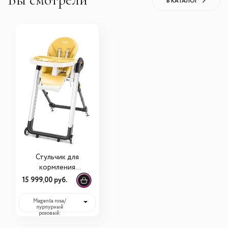
В КАТАЛОГ
Стульчик для
кормления
Nuovita Orbita
15 999,00 руб.
Magenta rosa/
пурпурный
розовый:
15 999,00 руб.