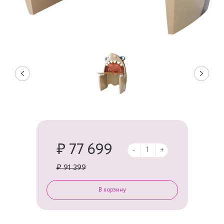
₽ 77 699
-
+
₽ 91 399