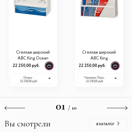
Стеллаж широкий
Стеллаж широкий
ABC King Ocean
ABC King
Человек-Паук
22 250,00 руб.
22 250,00 руб.
Ocean :
Человек-Паук :
22 250,00 руб.
22 250,00 руб.
01
/ 10
Вы смотрели
В КАТАЛОГ