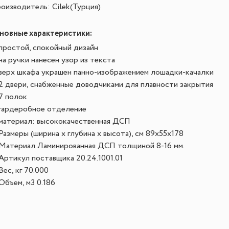
оизводитель: Cilek(Турция)
новные характеристики:
простой, спокойный дизайн
на ручки нанесен узор из текста
верх шкафа украшен панно-изображением лошадки-качалки
2 двери, снабженные доводчиками для плавности закрытия
7 полок
гардеробное отделение
материал: высококачественная ДСП
Размеры (ширина х глубина х высота), см
 89х55х178
Материал
 Ламинированная ДСП толщиной 8-16 мм.
Артикул поставщика
 20.24.1001.01
Вес, кг
 70.000
Объем, м3
 0.186