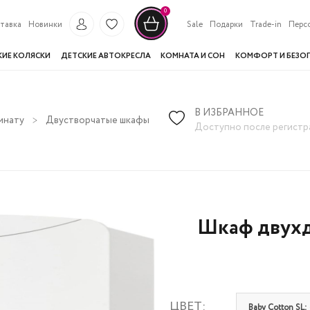
0
тавка
Новинки
Sale
Подарки
Trade-in
Перс
КИЕ КОЛЯСКИ
ДЕТСКИЕ АВТОКРЕСЛА
КОМНАТА И СОН
КОМФОРТ И БЕЗО
В ИЗБРАННОЕ
мнату
Двустворчатые шкафы
Шкаф двухдверный Cilek Baby C
Доступно после регистр
Шкаф двухд
ЦВЕТ:
Baby Cotton SL: