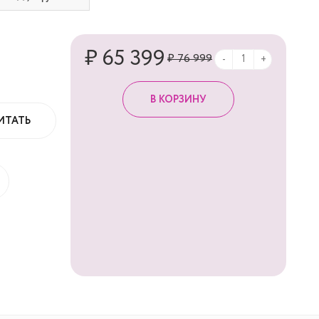
₽ 65 399
₽ 76 999
-
+
ИТАТЬ