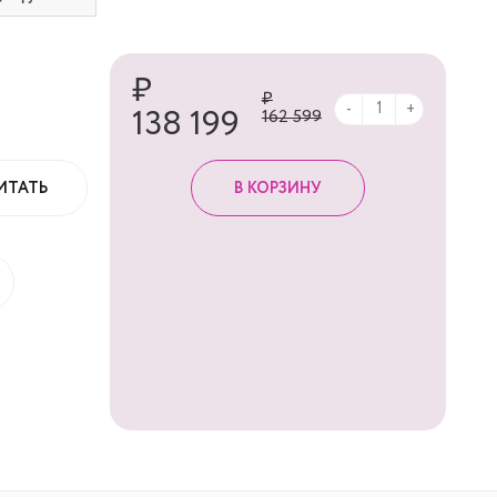
₽
₽
-
+
138 199
162 599
ИТАТЬ