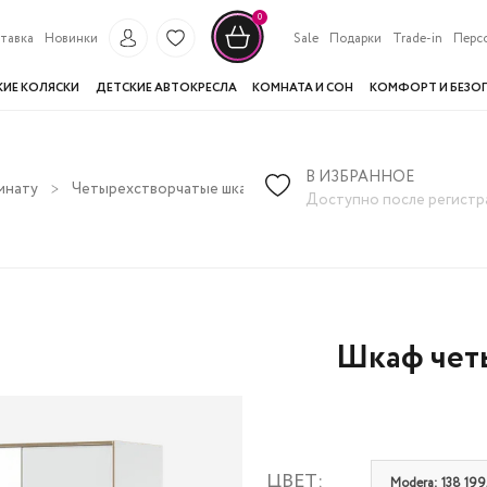
0
тавка
Новинки
Sale
Подарки
Trade-in
Перс
КИЕ КОЛЯСКИ
ДЕТСКИЕ АВТОКРЕСЛА
КОМНАТА И СОН
КОМФОРТ И БЕЗО
В ИЗБРАННОЕ
мнату
Четырехстворчатые шкафы
Шкаф четырехдверный Cil
Доступно после регистр
Шкаф чет
ЦВЕТ:
Modera: 138 199