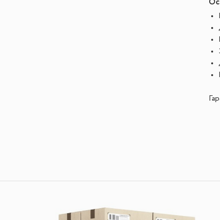
Ос
Гар