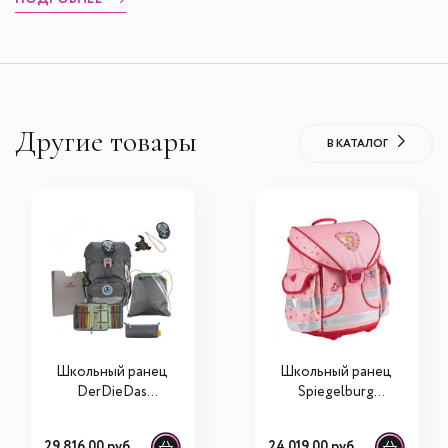
Другие товары
В КАТАЛОГ
Школьный ранец
Школьный ранец
DerDieDas
Spiegelburg
ErgoFlex Exclusive
Prinzessin Lillifee
Eco Buttons "Мой
Ergo Style 30160
29 816,00 руб.
24 019,00 руб.