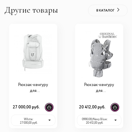
Другие товары
В КАТАЛОГ
Рюкзак-кенгуру
Рюкзак-кенгуру
для
для
новорожденных
новорожденных
Cybex Coya Carrier
BabyBjorn Move
27 000,00 руб.
20 412,00 руб.
Mesh
White:
0990.08/Navy Blue:
27 000,00 руб.
20 412,00 руб.