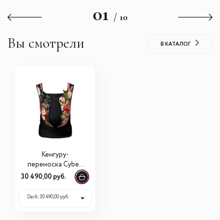
01
/ 10
Вы смотрели
В КАТАЛОГ
Кенгуру-
переноска Cybex
YEMA FE Spring
30 490,00 руб.
Blossom
Dark: 30 490,00 руб.