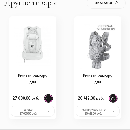
Другие товары
В КАТАЛОГ
Рюкзак-кенгуру
Рюкзак-кенгуру
для
для
новорожденных
новорожденных
Cybex Coya Carrier
BabyBjorn Move
27 000,00 руб.
20 412,00 руб.
Mesh
White:
0990.08/Navy Blue:
27 000,00 руб.
20 412,00 руб.