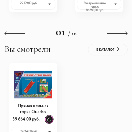
29 199,00 руб.
Экстремальные
горки:
86 590,00 руб.
01
/ 10
Вы смотрели
В КАТАЛОГ
Прямая цельная
горка Quadro
10040 (Квадро)
39 664,00 руб.
39 664,00 руб.