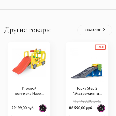
Другие товары
В КАТАЛОГ
SALE
Игровой
Горка Step 2
комплекс Happy
"Экстремальные
box с
горки" 8516KR
113 940,00 руб.
баскетбольным
29 199,00 руб.
86 590,00 руб.
кольцом, муз.
панелью JM-100