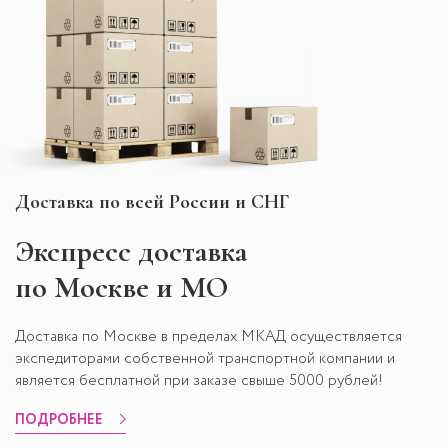
наблюдать за беспрерывным весельем. Собирать горку не
нужно: она выполнена цельным элементом. Достаточно
присоединить её к имеющейся конструкции, наладить
подачу воды и вуаля! Кстати, зимой эта горка будет иметь
не меньший успех у ребят. Разумеется, без использования
воды.
Доставка по всей России и СНГ
Экспресс
доставка
по Москве и МО
Доставка по Москве в пределах МКАД осуществляется
экспедиторами собственной транспортной компании и
является бесплатной при заказе свыше 5000 рублей!
ПОДРОБНЕЕ