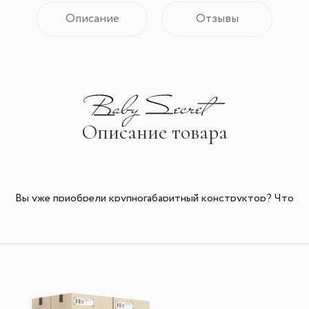
Описание
Отзывы
Описание товара
Вы уже приобрели крупногабаритный конструктор? Что
ж, тогда вы как никто понимаете, как было бы здорово
смастерить из него водяную горку. Подарите детям
свежую прохладу водяных струй во время летнего
дачного отдыха и их благодарность вам не будет знать
предела. Впрочем, лучшее "спасибо" - это детский смех.
Вам остаётся только усесться поудобнее неподалёку и