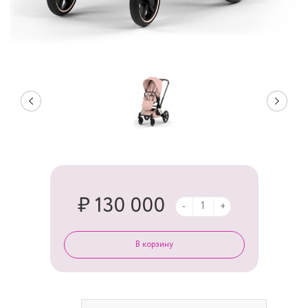
₽ 130 000
-
+