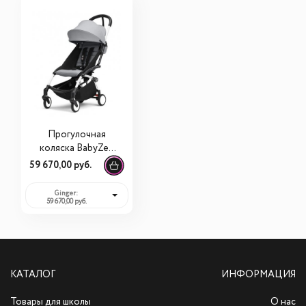
Прогулочная
коляска BabyZen
YoYo3 (белое
59 670,00 руб.
шасси)
Ginger:
59 670,00 руб.
КАТАЛОГ
ИНФОРМАЦИЯ
Товары для школы
О нас