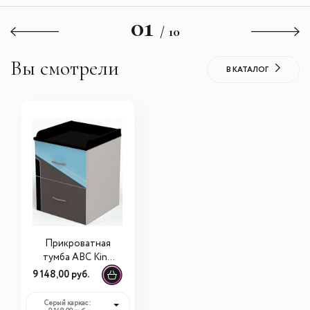
01
/ 10
Вы смотрели
В КАТАЛОГ
Прикроватная
тумба ABC King
Pilot
9 148,00 руб.
Серый каркас: