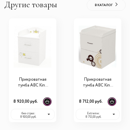
Другие товары
В КАТАЛОГ
Прикроватная
Прикроватная
тумба ABC King
тумба ABC King
Единорог без/со
Extreme
стразами
8 920,00 руб.
8 712,00 руб.
Swarovski
без страз:
Extreme:
8 920,00 руб.
8 712,00 руб.