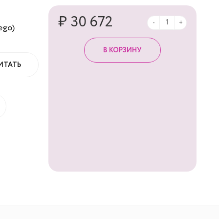
₽ 30 672
-
+
ego)
ИТАТЬ