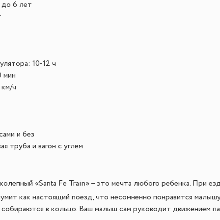
 до 6 лет
г
улятора: 10-12 ч
0 мин
 км/ч
сами и без
я труба и вагон с углем
колепный «Santa Fe Train» – это мечта любого ребенка. При ез
шумит как настоящий поезд, что несомненно понравится малышу
 собираются в кольцо. Ваш малыш сам руководит движением па