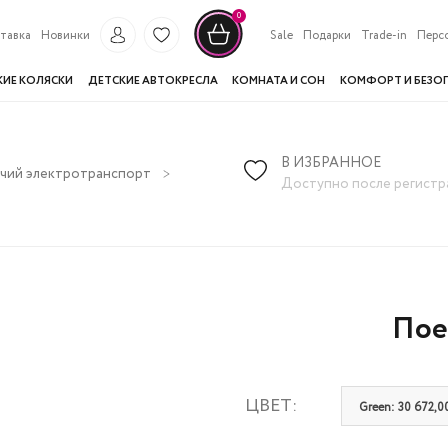
0
тавка
Новинки
Sale
Подарки
Trade-in
Перс
КИЕ КОЛЯСКИ
ДЕТСКИЕ АВТОКРЕСЛА
КОМНАТА И СОН
КОМФОРТ И БЕЗО
В ИЗБРАННОЕ
чий электротранспорт
Поезд PEG Santa Fe Train
Доступно после регистр
Пое
ЦВЕТ:
Green: 30 672,0