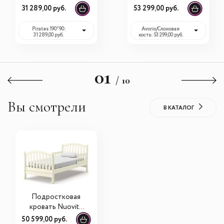
Div Cuore
31 289,00 руб.
53 299,00 руб.
Pirates 190*90:
Avorio/Слоновая
31 289,00 руб.
кость: 53 299,00 руб.
01
/ 10
Вы смотрели
В КАТАЛОГ
Подростковая
кровать Nuovita
Destino
50 599,00 руб.