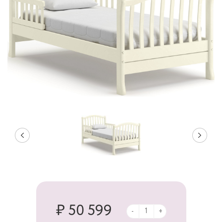
₽ 50 599
-
+