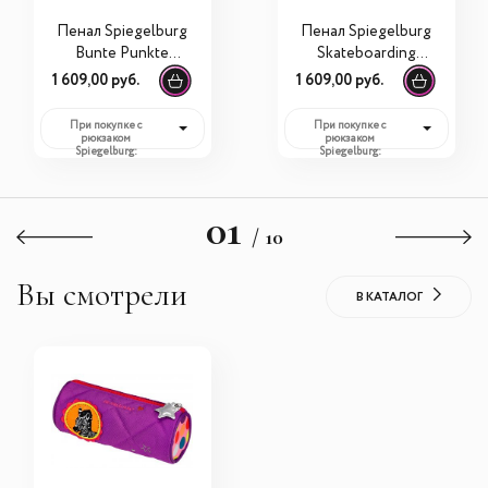
Пенал Spiegelburg
Пенал Spiegelburg
Bunte Punkte
Skateboarding
11864
11903
1 609,00 руб.
1 609,00 руб.
При покупке с
При покупке с
рюкзаком
рюкзаком
Spiegelburg:
Spiegelburg:
1 609,00 руб.
1 609,00 руб.
01
/ 10
Вы смотрели
В КАТАЛОГ