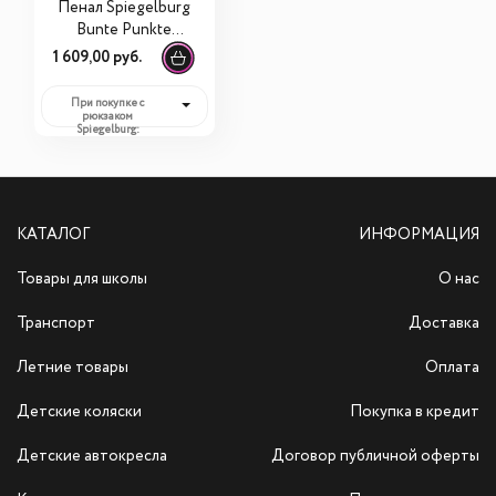
Пенал Spiegelburg
Bunte Punkte
11864
1 609,00 руб.
При покупке с
рюкзаком
Spiegelburg:
1 609,00 руб.
КАТАЛОГ
ИНФОРМАЦИЯ
Товары для школы
О нас
Транспорт
Доставка
Летние товары
Оплата
Детские коляски
Покупка в кредит
Детские автокресла
Договор публичной оферты