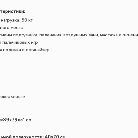
теристики:
нагрузка: 50 кг
ного места
мены подгузника, пеленания, воздушных ванн, массажа и гигие
 пальчиковых игр
 полочка и органайзер
поверхность
а:
89х79х51 см
ьной поверхности: 40х70 см