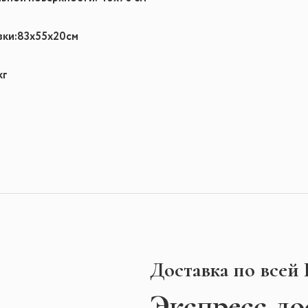
вки:
83
х55х20
см
кг
Доставка по всей
Экспресс
до