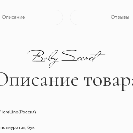
Описание
Отзывы
Описание товар
iorellino
(Россия)
полиуретан, бук