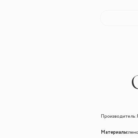
Производитель:F
Материалы:
пено