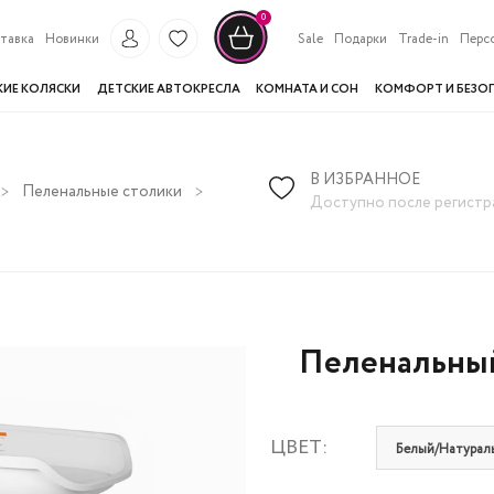
0
тавка
Новинки
Sale
Подарки
Trade-in
Перс
КИЕ КОЛЯСКИ
ДЕТСКИЕ АВТОКРЕСЛА
КОМНАТА И СОН
КОМФОРТ И БЕЗО
В ИЗБРАННОЕ
Пеленальные столики
Пеленальный стол Fiorellino с матрас
Доступно после регистр
Пеленальный 
ЦВЕТ:
Белый/Натураль