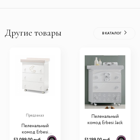
Другие товары
В КАТАЛОГ
Предзаказ
Пеленальный
комод Erbesi Jack
Пеленальный
комод Erbesi
Moon
53 099,00 руб.
51 199,00 руб.