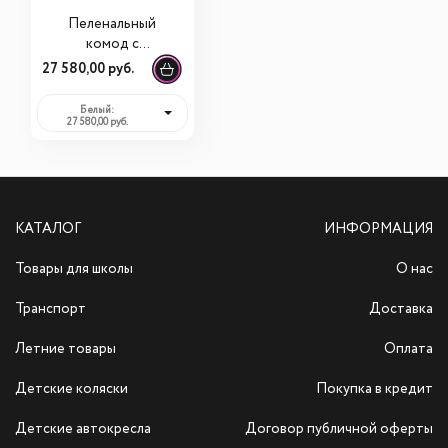
Пеленальный
комод с
ванночкой Pali
27 580,00 руб.
Smart Bosco (Пали
Смарт Боско)
Белый:
27 580,00 руб.
КАТАЛОГ
ИНФОРМАЦИЯ
Товары для школы
О нас
Транспорт
Доставка
Летние товары
Оплата
Детские коляски
Покупка в кредит
Детские автокресла
Договор публичной оферты