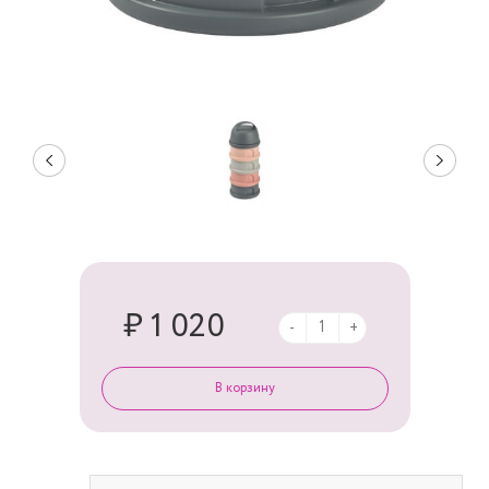
₽ 1 020
-
+