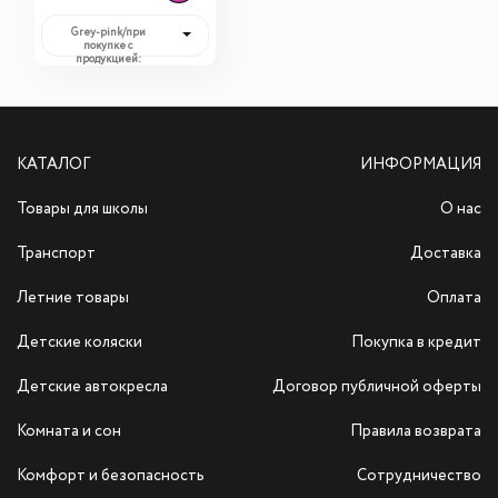
детского питания
Boite Doseuse (4
Grey-pink/при
покупке с
штуки)
продукцией:
1 020,00 руб.
КАТАЛОГ
ИНФОРМАЦИЯ
Товары для школы
О нас
Транспорт
Доставка
Летние товары
Оплата
Детские коляски
Покупка в кредит
Детские автокресла
Договор публичной оферты
Комната и сон
Правила возврата
Комфорт и безопасность
Сотрудничество