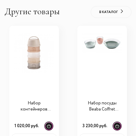
Другие товары
В КАТАЛОГ
Набор
Набор посуды
контейнеров
Beaba Coffret
Beaba для
Repas Verre
детского питания
стеклянный (2
1 020,00 руб.
3 230,00 руб.
Boite Doseuse (4
тарелки, чашка)
штуки)