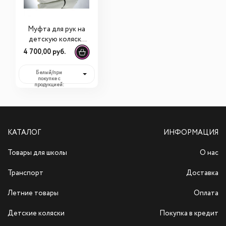
Муфта для рук на
детскую коляску
U.D.LINDEN
4 700,00 руб.
"POLAR BEAR"
Белый/при
покупке с
продукцией:
4 700,00 руб.
КАТАЛОГ
ИНФОРМАЦИЯ
Товары для школы
О нас
Транспорт
Доставка
Летние товары
Оплата
Детские коляски
Покупка в кредит