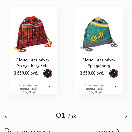
Мешок для обуви
Мешок для обуви
Spiegelburg Felix
Spiegelburg
11846
Skateboarding
3 539,00 руб.
3 539,00 руб.
11845
При покупке с
При покупке с
продукцией:
продукцией:
3 539,00 руб.
3 539,00 руб.
01
/ 10
Вы смотрели