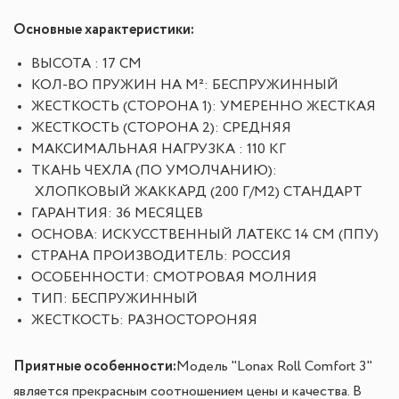
Основные характеристики:
ВЫСОТА :
 1
7
 СМ
КОЛ-ВО ПРУЖИН НА М²:
 БЕСПРУЖИННЫЙ
ЖЕСТКОСТЬ (СТОРОНА 1):
 УМЕРЕННО ЖЕСТКАЯ
ЖЕСТКОСТЬ (СТОРОНА 2):
 СРЕДНЯЯ
МАКСИМАЛЬНАЯ НАГРУЗКА :
 110 КГ
ТКАНЬ ЧЕХЛА (ПО УМОЛЧАНИЮ):
 ХЛОПКОВЫЙ ЖАККАРД (200 Г/М2) СТАНДАРТ
ГАРАНТИЯ:
 36 МЕСЯЦЕВ
ОСНОВА:
 ИСКУССТВЕННЫЙ ЛАТЕКС 14 СМ (ППУ)
СТРАНА ПРОИЗВОДИТЕЛЬ:
 РОССИЯ
ОСОБЕННОСТИ:
 СМОТРОВАЯ МОЛНИЯ
ТИП:
 БЕСПРУЖИННЫЙ
ЖЕСТКОСТЬ:
 РАЗНОСТОРОНЯЯ
Приятные особенности
:
Модель "Lonax Roll Comfort 3"
является прекрасным соотношением цены и качества. В