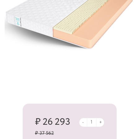
₽ 26 293
-
+
₽ 37 562