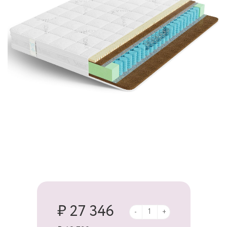
₽ 27 346
-
+