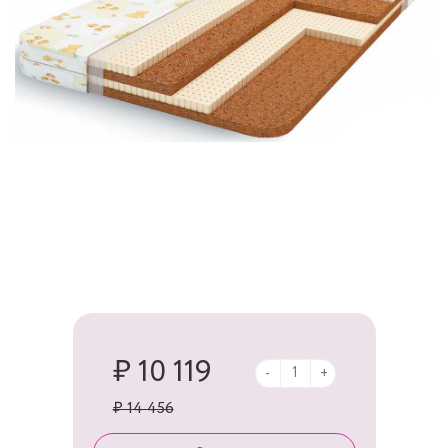
₽ 10 119
-
+
₽ 14 456