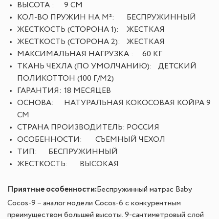
ВЫСОТА :
9 СМ
КОЛ-ВО ПРУЖИН НА М²:
БЕСПРУЖИННЫЙ
ЖЕСТКОСТЬ (СТОРОНА 1):
ЖЕСТКАЯ
ЖЕСТКОСТЬ (СТОРОНА 2):
ЖЕСТКАЯ
МАКСИМАЛЬНАЯ НАГРУЗКА :
60 КГ
ТКАНЬ ЧЕХЛА (ПО УМОЛЧАНИЮ):
ДЕТСКИЙ
ПОЛИКОТТОН (100 Г/М2)
ГАРАНТИЯ:
18 МЕСЯЦЕВ
ОСНОВА:
НАТУРАЛЬНАЯ КОКОСОВАЯ КОЙРА 9
СМ
СТРАНА ПРОИЗВОДИТЕЛЬ:
РОССИЯ
ОСОБЕННОСТИ:
СЪЕМНЫЙ ЧЕХОЛ
ТИП:
БЕСПРУЖИННЫЙ
ЖЕСТКОСТЬ:
ВЫСОКАЯ
Приятные особенности
:
Беспружинный матрас Baby
Cocos-9 – аналог модели Cocos-6 с конкурентным
преимуществом большей высоты. 9-сантиметровый слой