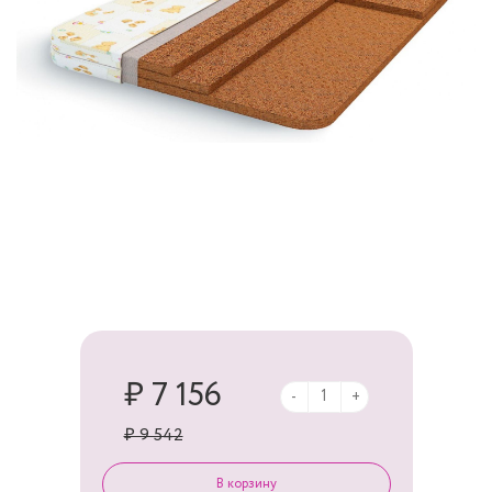
₽ 7 156
-
+
₽ 9 542