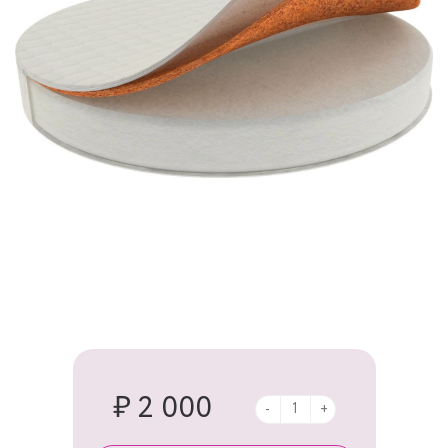
₽ 2 000
-
+