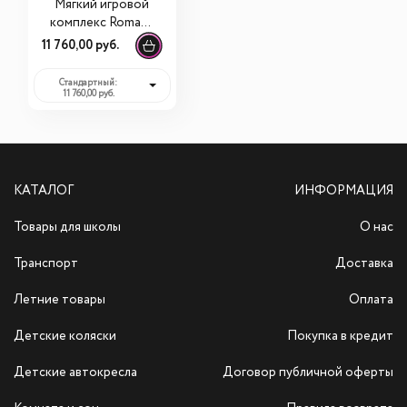
Мягкий игровой
комплекс Romana
«Самолет»
11 760,00 руб.
Стандартный:
11 760,00 руб.
КАТАЛОГ
ИНФОРМАЦИЯ
Товары для школы
О нас
Транспорт
Доставка
Летние товары
Оплата
Детские коляски
Покупка в кредит
Детские автокресла
Договор публичной оферты