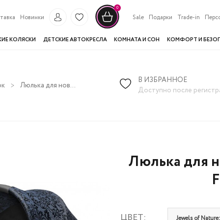
0
тавка
Новинки
Sale
Подарки
Trade-in
Перс
КИЕ КОЛЯСКИ
ДЕТСКИЕ АВТОКРЕСЛА
КОМНАТА И СОН
КОМФОРТ И БЕЗО
В ИЗБРАННОЕ
ок
Люлька для новорожденных Cybex Priam IV FE Jewels of Nature
Доступно после регистр
Люлька для н
F
ЦВЕТ:
Jewels of Nature