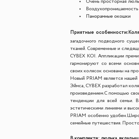
Очень просторная люль
Воздухопроницаемость 
Панорамные окошки
Приятные особенности:
Коля
загадочного подводного суще
тканей. Современные и следящ
CYBEX KOI. Аппликации преми
гармонируют со всеми основн
своих колясок основаны на пр
Новый PRIAM является нашей в
Эймса, CYBEX разработал коля
произведением.
С помощью свои
тенденции для всей семьи. 
эстетическими линиями и высо
PRIAM особенно удобен.
Широ
семейные путешествия. Просто
В комплекте: люлька, вкладыш