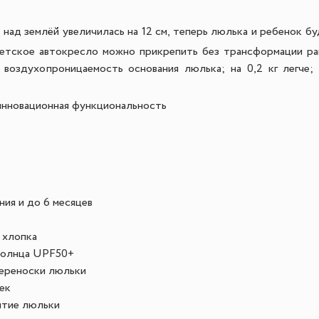
 над землёй увеличилась на 12 см, теперь люлька и ребенок 
етское автокресло можно прикрепить без трансформации рам
 воздухопроницаемость основания люлька; на 0,2 кг легче;
инновационная функциональность
ия и до 6 месяцев
 хлопка
солнца UPF50+
переноски люльки
ек
ятие люльки