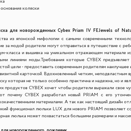
ка
основания коляски
ска для новорожденных Cybex Priam IV FE
Jewels of Nat
ства из японской мифологии с самыми современными техноло
ие за модой родители могут отправиться в путешествие с реб
ум-класса и вышивка на уникальном отражающем материале из
ыми линиями моды.
Требования которые CYBEX предъявляет 
остой цели - предоставить современным родителям наилучшее и
изитной карточкой. Вдохновленный четким, неподвластным в
ску которая не только особенно практична и надежна, но и яв
х продуктов CYBEX хочет чтобы родители выражали свое чув
Вот почему CYBEX разработал новый PRIAM с его утонче
кокачественными материалами. А так как настоящий дизайн от
кий функционал люльки LUX для нового PRIAM позволяет со
рная люлька может похвастаться большими размерами и макс
 для новорожденного, дождевик