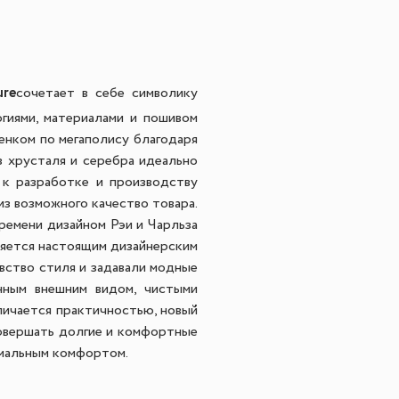
ure
сочетает в себе символику
гиями, материалами и пошивом
енком по мегаполису благодаря
 хрусталя и серебра идеально
к разработке и производству
з возможного качество товара.
ремени дизайном Рэи и Чарльза
ляется настоящим дизайнерским
ство стиля и задавали модные
нным внешним видом, чистыми
личается практичностью, новый
вершать долгие и комфортные
имальным комфортом.